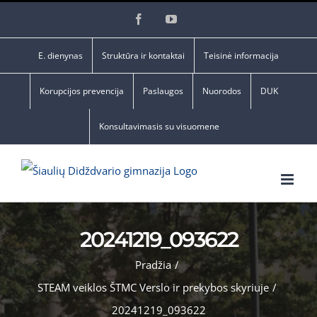
Skip
Facebook
YouTube
to
content
E. dienynas
Struktūra ir kontaktai
Teisinė informacija
Korupcijos prevencija
Paslaugos
Nuorodos
DUK
Konsultavimasis su visuomene
20241219_093622
Pradžia
/
STEAM veiklos ŠTMC Verslo ir prekybos skyriuje
/
20241219_093622