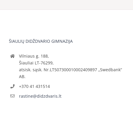
ŠIAULIŲ DIDŽDVARIO GIMNAZIJA
Vilniaus g. 188,
Šiauliai LT-76299,
atsisk. sąsk. Nr.LT507300010002409897 „Swedbank“
AB.
+370 41 431514
rastine@didzdvaris.lt