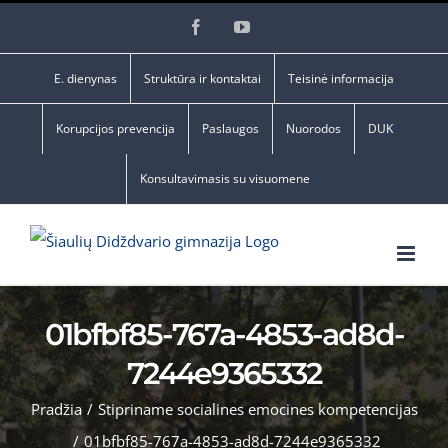
Skip
Facebook
YouTube
to
content
E. dienynas
Struktūra ir kontaktai
Teisinė informacija
Korupcijos prevencija
Paslaugos
Nuorodos
DUK
Konsultavimasis su visuomene
01bfbf85-767a-4853-ad8d-
7244e9365332
Pradžia
/
Stipriname socialines emocines kompetencijas
/
01bfbf85-767a-4853-ad8d-7244e9365332