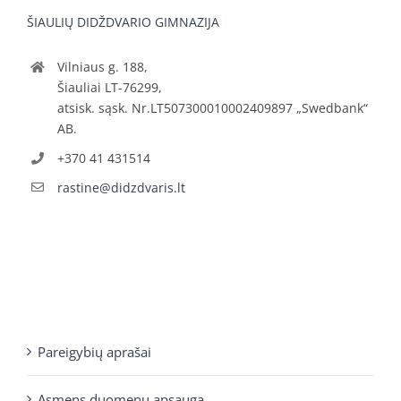
ŠIAULIŲ DIDŽDVARIO GIMNAZIJA
Vilniaus g. 188,
Šiauliai LT-76299,
atsisk. sąsk. Nr.LT507300010002409897 „Swedbank“
AB.
+370 41 431514
rastine@didzdvaris.lt
Pareigybių aprašai
Asmens duomenų apsauga