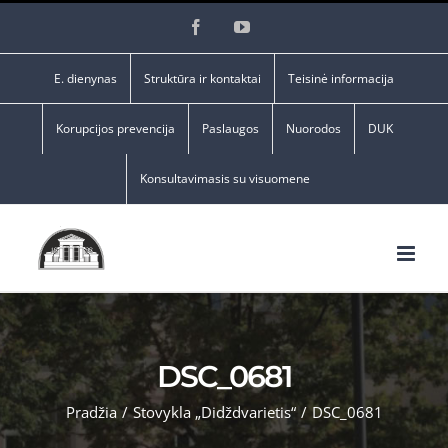
Skip
Facebook
YouTube
to
content
E. dienynas
Struktūra ir kontaktai
Teisinė informacija
Korupcijos prevencija
Paslaugos
Nuorodos
DUK
Konsultavimasis su visuomene
DSC_0681
Pradžia
/
Stovykla „Didždvarietis“
/
DSC_0681