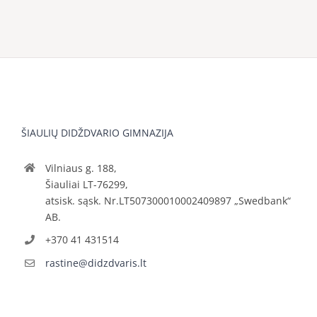
ŠIAULIŲ DIDŽDVARIO GIMNAZIJA
Vilniaus g. 188,
Šiauliai LT-76299,
atsisk. sąsk. Nr.LT507300010002409897 „Swedbank“
AB.
+370 41 431514
rastine@didzdvaris.lt