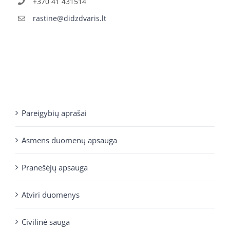
+370 41 431514
rastine@didzdvaris.lt
Pareigybių aprašai
Asmens duomenų apsauga
Pranešėjų apsauga
Atviri duomenys
Civilinė sauga