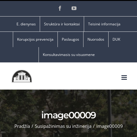
Skip
Facebook
YouTube
to
content
E. dienynas
Struktūra ir kontaktai
Teisinė informacija
Korupcijos prevencija
Paslaugos
Nuorodos
DUK
Konsultavimasis su visuomene
image00009
Pradžia
/
Susipažinimas su inžinerija
/
image00009