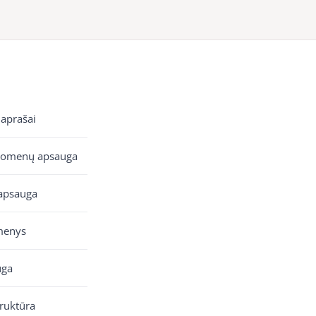
 aprašai
uomenų apsauga
apsauga
menys
uga
truktūra