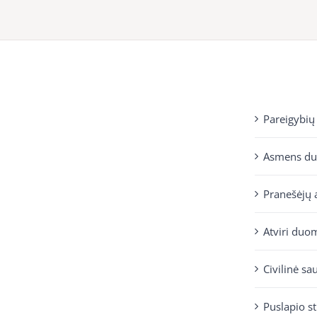
Pareigybių
Asmens d
Pranešėjų 
Atviri duo
Civilinė sa
Puslapio s