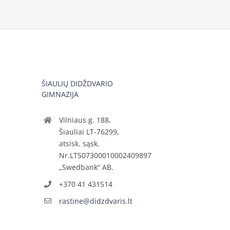
ŠIAULIŲ DIDŽDVARIO
GIMNAZIJA
Vilniaus g. 188,
Šiauliai LT-76299,
atsisk. sąsk.
Nr.LT507300010002409897
„Swedbank“ AB.
+370 41 431514
rastine@didzdvaris.lt