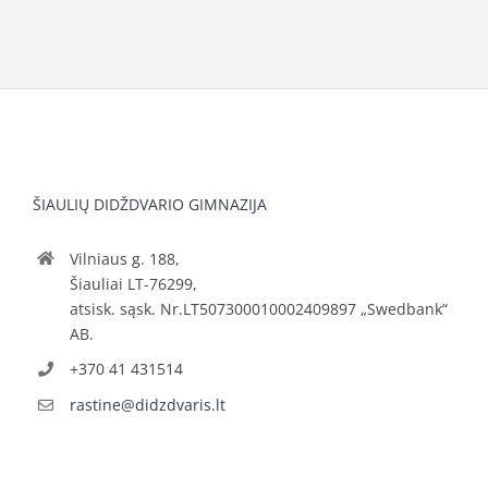
ŠIAULIŲ DIDŽDVARIO GIMNAZIJA
Vilniaus g. 188,
Šiauliai LT-76299,
atsisk. sąsk. Nr.LT507300010002409897 „Swedbank“
AB.
+370 41 431514
rastine@didzdvaris.lt