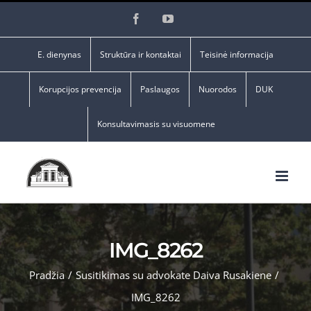
Skip
Facebook
YouTube
to
content
E. dienynas
Struktūra ir kontaktai
Teisinė informacija
Korupcijos prevencija
Paslaugos
Nuorodos
DUK
Konsultavimasis su visuomene
IMG_8262
Pradžia
/
Susitikimas su advokate Daiva Rusakiene
/
IMG_8262