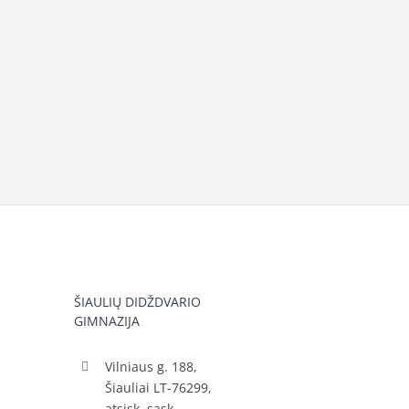
ŠIAULIŲ DIDŽDVARIO
GIMNAZIJA
Vilniaus g. 188,
Šiauliai LT-76299,
atsisk. sąsk.