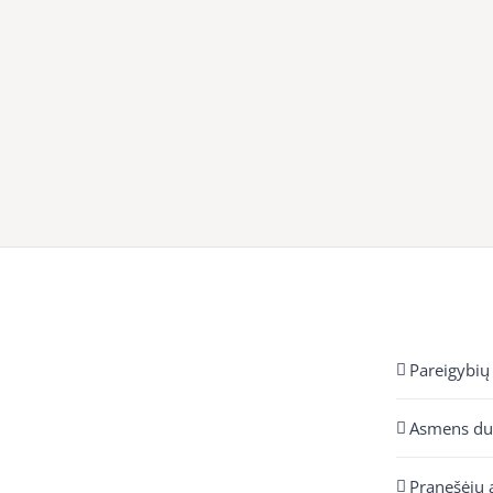
Pareigybių
Asmens d
Pranešėjų 