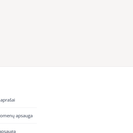
 aprašai
uomenų apsauga
apsauga