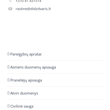
+370 41 431514
rastine@didzdvaris.lt
Pareigybių aprašai
Asmens duomenų apsauga
Pranešėjų apsauga
Atviri duomenys
Civilinė sauga