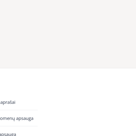
 aprašai
uomenų apsauga
apsauga