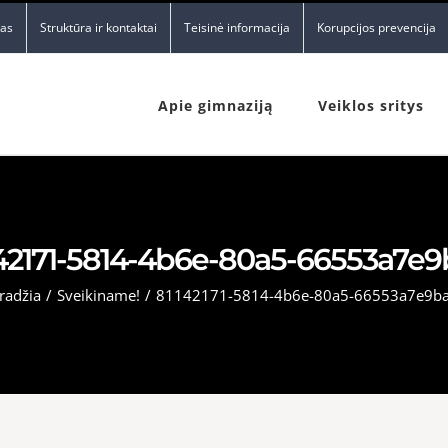
nas
Struktūra ir kontaktai
Teisinė informacija
Korupcijos prevencija
Apie gimnaziją
Veiklos sritys
42171-5814-4b6e-80a5-66553a7e
radžia
/
Sveikiname!
/
81142171-5814-4b6e-80a5-66553a7e9b