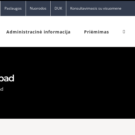
Paslaugos
Nuorodos
DUK
Konsultavimasis su visuomene
Administracinė informacija
Priėmimas
9bad
ad