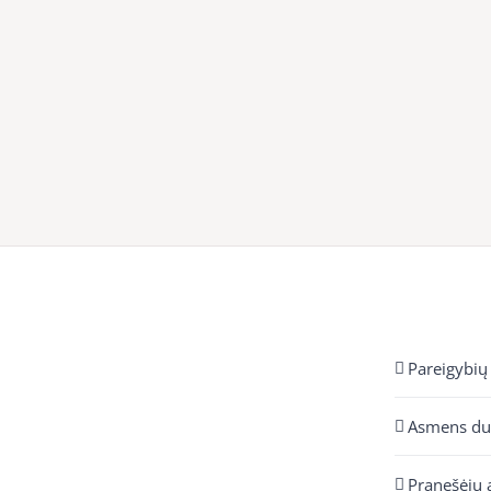
Pareigybių
Asmens d
Pranešėjų 