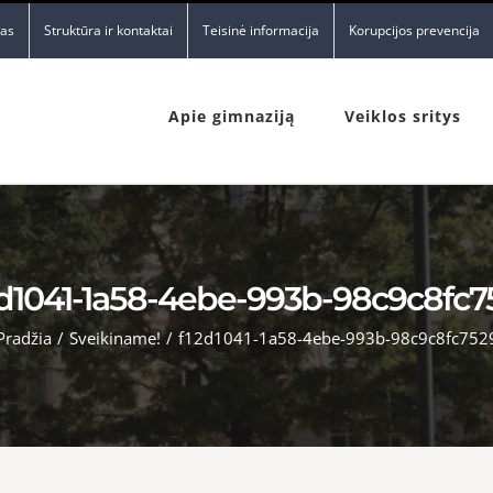
nas
Struktūra ir kontaktai
Teisinė informacija
Korupcijos prevencija
Apie gimnaziją
Veiklos sritys
2d1041-1a58-4ebe-993b-98c9c8fc7
Pradžia
/
Sveikiname!
/
f12d1041-1a58-4ebe-993b-98c9c8fc752