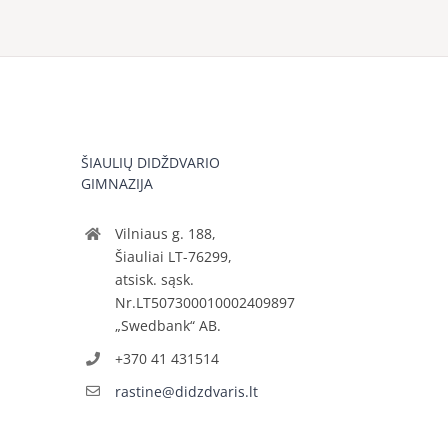
ŠIAULIŲ DIDŽDVARIO
GIMNAZIJA
Vilniaus g. 188,
Šiauliai LT-76299,
atsisk. sąsk.
Nr.LT507300010002409897
„Swedbank“ AB.
+370 41 431514
rastine@didzdvaris.lt