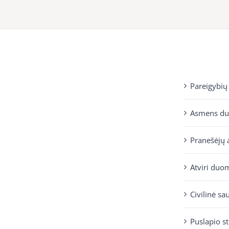
Pareigybių
Asmens d
Pranešėjų 
Atviri duo
Civilinė sa
Puslapio s