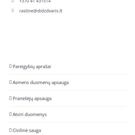
+370 41 431514
rastine@didzdvaris.lt
Pareigybių aprašai
Asmens duomenų apsauga
Pranešėjų apsauga
Atviri duomenys
Civilinė sauga