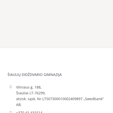
ŠIAULIŲ DIDŽDVARIO GIMNAZIJA
Vilniaus g. 188,
Šiauliai LT-76299,
atsisk. sąsk. Nr.LT507300010002409897 „Swedbank“
AB.
+370 41 431514