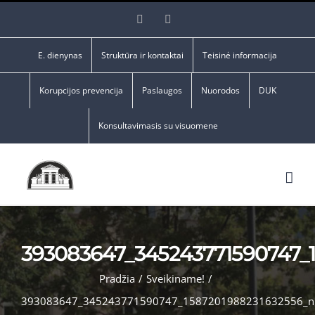
Skip
Facebook
YouTube
to
content
E. dienynas
Struktūra ir kontaktai
Teisinė informacija
Korupcijos prevencija
Paslaugos
Nuorodos
DUK
Konsultavimasis su visuomene
393083647_345243771590747_
Pradžia
/
Sveikiname!
/
393083647_345243771590747_1587201988231632556_n