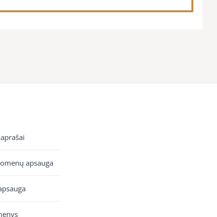
 aprašai
uomenų apsauga
apsauga
menys