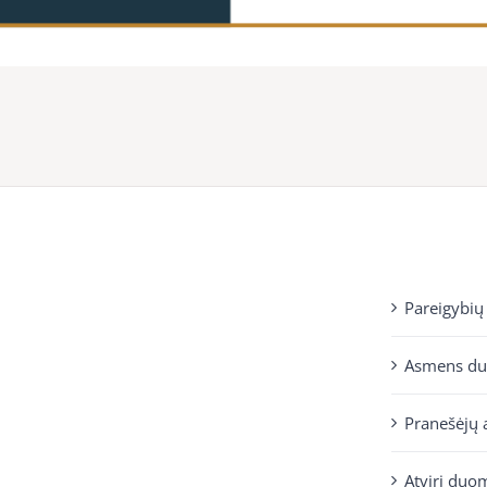
Pareigybių
Asmens d
Pranešėjų 
Atviri duo