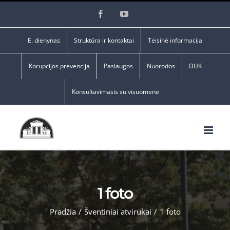
Skip
Facebook
YouTube
to
content
E. dienynas
Struktūra ir kontaktai
Teisinė informacija
Korupcijos prevencija
Paslaugos
Nuorodos
DUK
Konsultavimasis su visuomene
1 foto
Pradžia
/
Šventiniai atvirukai
/
1 foto