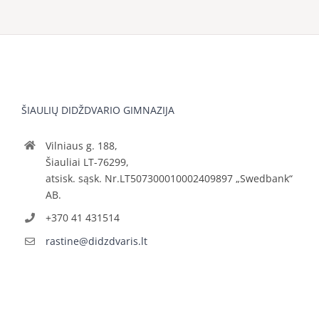
ŠIAULIŲ DIDŽDVARIO GIMNAZIJA
Vilniaus g. 188,
Šiauliai LT-76299,
atsisk. sąsk. Nr.LT507300010002409897 „Swedbank“
AB.
+370 41 431514
rastine@didzdvaris.lt