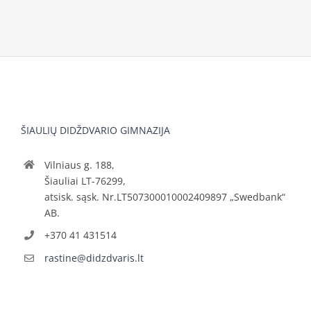
ŠIAULIŲ DIDŽDVARIO GIMNAZIJA
Vilniaus g. 188,
Šiauliai LT-76299,
atsisk. sąsk. Nr.LT507300010002409897 „Swedbank“
AB.
+370 41 431514
rastine@didzdvaris.lt