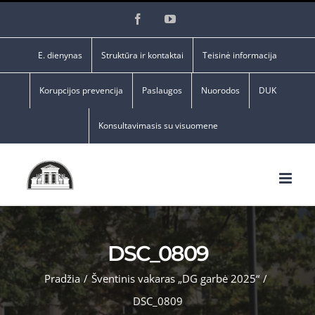
Skip
Facebook
YouTube
to
content
E. dienynas
Struktūra ir kontaktai
Teisinė informacija
Korupcijos prevencija
Paslaugos
Nuorodos
DUK
Konsultavimasis su visuomene
DSC_0809
Pradžia
/
Šventinis vakaras „DG garbė 2025“
/
DSC_0809