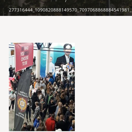
/
277316444_1090820888149570_7097068868884541981_