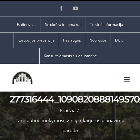
Skip
Facebook
YouTube
to
content
E. dienynas
Struktūra ir kontaktai
Teisinė informacija
Korupcijos prevencija
Paslaugos
Nuorodos
DUK
Konsultavimasis su visuomene
277316444_1090820888149570
Pradžia
/
Tarptautinė mokymosi, žinių ir karjeros planavimo
paroda