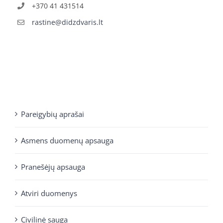
+370 41 431514
rastine@didzdvaris.lt
Pareigybių aprašai
Asmens duomenų apsauga
Pranešėjų apsauga
Atviri duomenys
Civilinė sauga