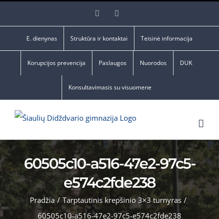
Skip
Facebook
YouTube
to
content
E. dienynas
Struktūra ir kontaktai
Teisinė informacija
Korupcijos prevencija
Paslaugos
Nuorodos
DUK
Konsultavimasis su visuomene
60505c10-a516-47e2-97c5-
e574c2fde238
Pradžia
/
Tarptautinis krepšinio 3×3 turnyras
/
60505c10-a516-47e2-97c5-e574c2fde238