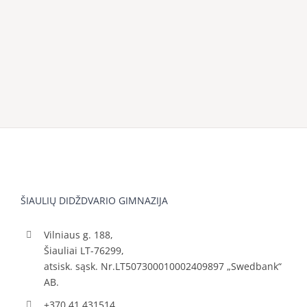
ŠIAULIŲ DIDŽDVARIO GIMNAZIJA
Vilniaus g. 188,
Šiauliai LT-76299,
atsisk. sąsk. Nr.LT507300010002409897 „Swedbank“
AB.
+370 41 431514