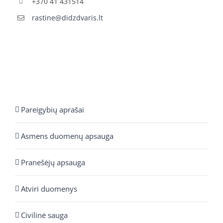
+370 41 431514
rastine@didzdvaris.lt
Pareigybių aprašai
Asmens duomenų apsauga
Pranešėjų apsauga
Atviri duomenys
Civilinė sauga