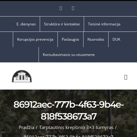
Skip
Facebook
YouTube
to
content
E. dienynas
Struktūra ir kontaktai
Teisinė informacija
Korupcijos prevencija
Paslaugos
Nuorodos
DUK
Konsultavimasis su visuomene
86912aec-777b-4f63-9b4e-
818f538673a7
Pradžia
/
Tarptautinis krepšinio 3×3 turnyras
/
86912aec-777b-4f63-9b4e-818f538673a7