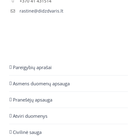
+370 41 431514
rastine@didzdvaris.lt
Pareigybių aprašai
Asmens duomenų apsauga
Pranešėjų apsauga
Atviri duomenys
Civilinė sauga