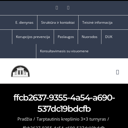
Skip
Facebook
YouTube
to
content
E. dienynas
Struktūra ir kontaktai
Teisinė informacija
Korupcijos prevencija
Paslaugos
Nuorodos
DUK
Konsultavimasis su visuomene
ffcb2637-9355-4a54-a690-
537dc19bdcfb
Pradžia
/
Tarptautinis krepšinio 3×3 turnyras
/
ffcb2637-9355-4a54-a690-537dc19bdcfb