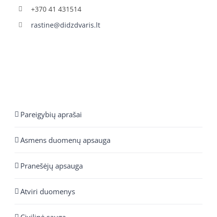
+370 41 431514
rastine@didzdvaris.lt
Pareigybių aprašai
Asmens duomenų apsauga
Pranešėjų apsauga
Atviri duomenys
Civilinė sauga