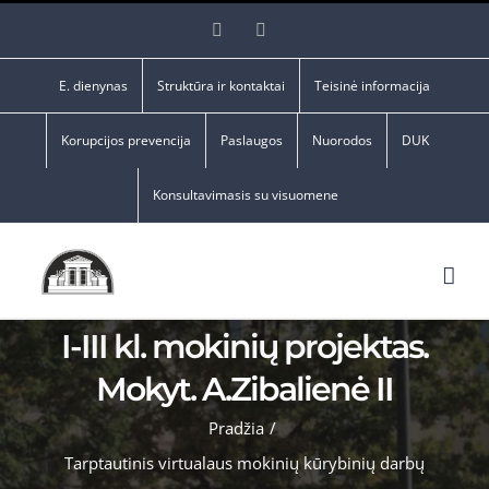
Skip
Facebook
YouTube
to
content
E. dienynas
Struktūra ir kontaktai
Teisinė informacija
Korupcijos prevencija
Paslaugos
Nuorodos
DUK
Konsultavimasis su visuomene
I-III kl. mokinių projektas.
Mokyt. A.Zibalienė II
Pradžia
/
Tarptautinis virtualaus mokinių kūrybinių darbų