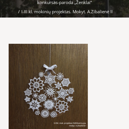
konkursas-paroda „Ženklai“
/
I-III kl. mokinių projektas. Mokyt. A.Zibalienė II