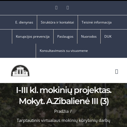
Skip
Facebook
YouTube
to
content
E. dienynas
Struktūra ir kontaktai
Teisinė informacija
Korupcijos prevencija
Paslaugos
Nuorodos
DUK
Konsultavimasis su visuomene
I-III kl. mokinių projektas.
Mokyt. A.Zibalienė III (3)
Pradžia
/
Tarptautinis virtualaus mokinių kūrybinių darbų