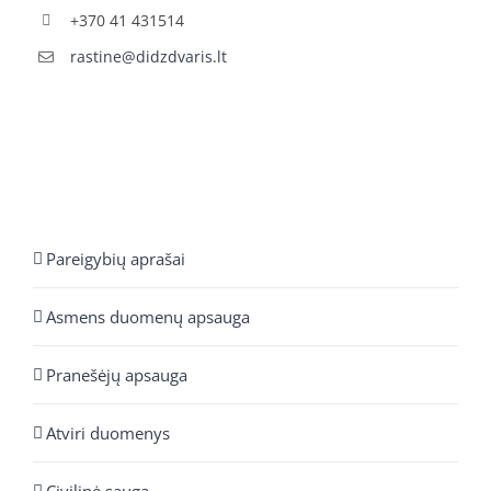
+370 41 431514
rastine@didzdvaris.lt
Pareigybių aprašai
Asmens duomenų apsauga
Pranešėjų apsauga
Atviri duomenys
Civilinė sauga