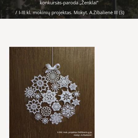
konkursas-paroda „Ženklai“
/
I-III kl. mokinių projektas. Mokyt. A.Zibalienė III (3)