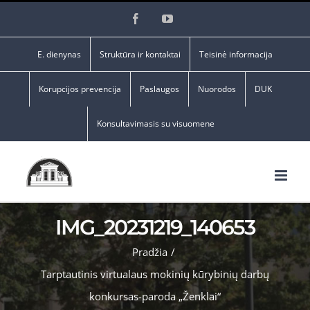
Skip
Facebook
YouTube
to
content
E. dienynas
Struktūra ir kontaktai
Teisinė informacija
Korupcijos prevencija
Paslaugos
Nuorodos
DUK
Konsultavimasis su visuomene
IMG_20231219_140653
Pradžia
/
Tarptautinis virtualaus mokinių kūrybinių darbų
konkursas-paroda „Ženklai“