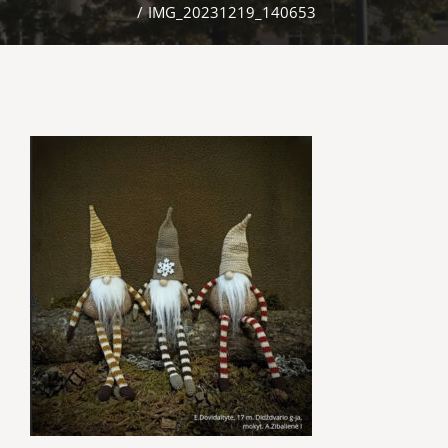
/
IMG_20231219_140653