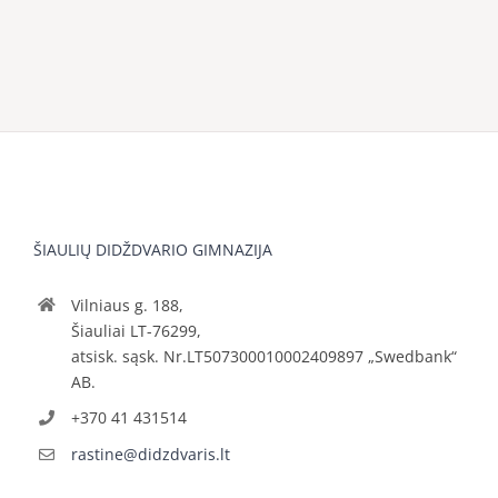
ŠIAULIŲ DIDŽDVARIO GIMNAZIJA
Vilniaus g. 188,
Šiauliai LT-76299,
atsisk. sąsk. Nr.LT507300010002409897 „Swedbank“
AB.
+370 41 431514
rastine@didzdvaris.lt