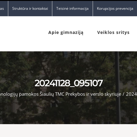
nas
Struktūra ir kontaktai
Teisinė informacija
Korupcijos prevencija
Apie gimnaziją
Veiklos sritys
20241128_095107
nologijų pamokos Šiaulių TMC Prekybos ir verslo skyriuje
/
2024