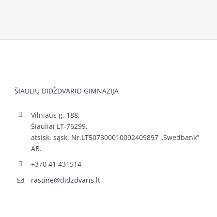
ŠIAULIŲ DIDŽDVARIO GIMNAZIJA
Vilniaus g. 188,
Šiauliai LT-76299,
atsisk. sąsk. Nr.LT507300010002409897 „Swedbank“
AB.
+370 41 431514
rastine@didzdvaris.lt