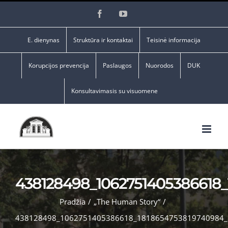
Skip
Facebook
YouTube
to
content
E. dienynas
Struktūra ir kontaktai
Teisinė informacija
Korupcijos prevencija
Paslaugos
Nuorodos
DUK
Konsultavimasis su visuomene
438128498_1062751405386618
Pradžia
/
„The Human Story“
/
438128498_1062751405386618_1818654753819740984_