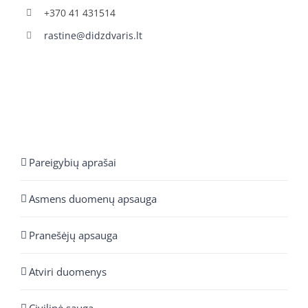
+370 41 431514
rastine@didzdvaris.lt
Pareigybių aprašai
Asmens duomenų apsauga
Pranešėjų apsauga
Atviri duomenys