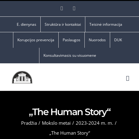
Skip
Facebook
YouTube
to
content
E. dienynas
Struktūra ir kontaktai
Teisinė informacija
Korupcijos prevencija
Paslaugos
Nuorodos
DUK
Konsultavimasis su visuomene
„The Human Story“
Pradžia
/
Mokslo metai
/
2023-2024 m. m.
/
„The Human Story“