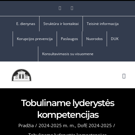
Skip
Facebook
YouTube
to
content
E. dienynas
Struktūra ir kontaktai
Teisinė informacija
Korupcijos prevencija
Paslaugos
Nuorodos
DUK
Konsultavimasis su visuomene
Tobuliname lyderystės
kompetencijas
Pradžia
/
2024-2025 m. m.
,
DofE 2024-2025
/
Tobuliname lyderystės kompetencijas