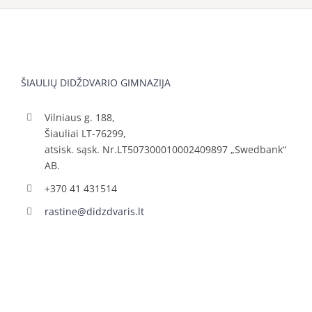
ŠIAULIŲ DIDŽDVARIO GIMNAZIJA
Vilniaus g. 188,
Šiauliai LT-76299,
atsisk. sąsk. Nr.LT507300010002409897 „Swedbank“
AB.
+370 41 431514
rastine@didzdvaris.lt