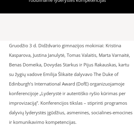
Gruodžio 3 d. Didždvario gimnazijos mokiniai: Kristina
Kasparova, Justina Janulytė, Tomas Valaitis, Marta Varnaitė,
Benas Domeika, Dovydas Starkus ir Pijus Rakauskas, kartu
su žygių vadove Emilija Šlikaite dalyvavo The Duke of
Edinburgh’s International Award (DofE) organizuojamoje
konferencijoje „Lyderystė ir autentiško ryšio kūrimas per
improvizaciją”. Konferencijos tikslas – stiprinti programos
dalyvių lyderystės įgūdžius, asmenines, socialines-emocines
ir komunikavimo kompetencijas.