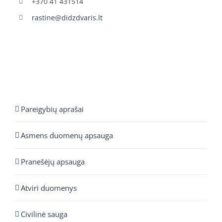
+370 41 431514
rastine@didzdvaris.lt
Pareigybių aprašai
Asmens duomenų apsauga
Pranešėjų apsauga
Atviri duomenys
Civilinė sauga