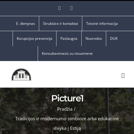
Skip
Facebook
YouTube
to
content
E. dienynas
Struktūra ir kontaktai
Teisinė informacija
Korupcijos prevencija
Paslaugos
Nuorodos
DUK
Konsultavimasis su visuomene
Picture1
Pradžia
/
Tradicijos ir modernumo simbiozė arba edukacinė
išvyka į Estiją