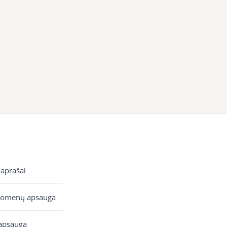
 aprašai
uomenų apsauga
apsauga