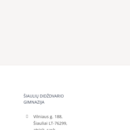
ŠIAULIŲ DIDŽDVARIO
GIMNAZIJA
Vilniaus g. 188,
Šiauliai LT-76299,
atsisk. sąsk.