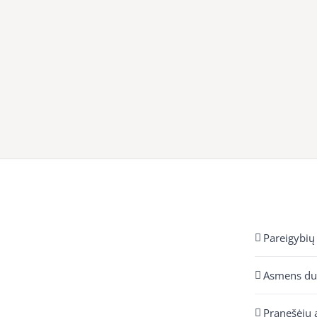
Pareigybių
Asmens d
Pranešėjų 