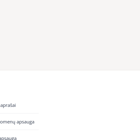
 aprašai
uomenų apsauga
apsauga