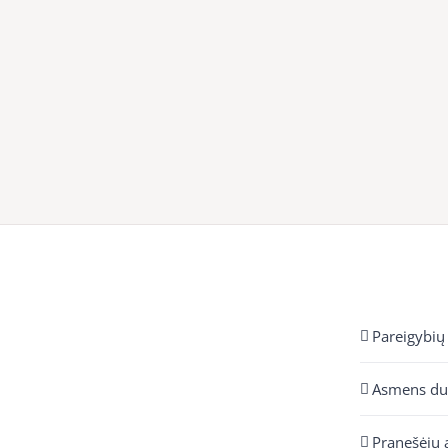
Pareigybių
Asmens d
Pranešėjų 