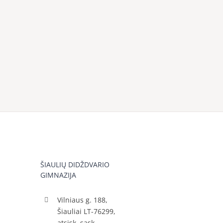
ŠIAULIŲ DIDŽDVARIO
GIMNAZIJA
Vilniaus g. 188,
Šiauliai LT-76299,
atsisk. sąsk.