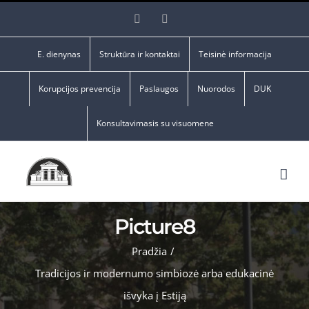
Skip
Facebook
YouTube
to
content
E. dienynas
Struktūra ir kontaktai
Teisinė informacija
Korupcijos prevencija
Paslaugos
Nuorodos
DUK
Konsultavimasis su visuomene
Picture8
Pradžia
/
Tradicijos ir modernumo simbiozė arba edukacinė
išvyka į Estiją