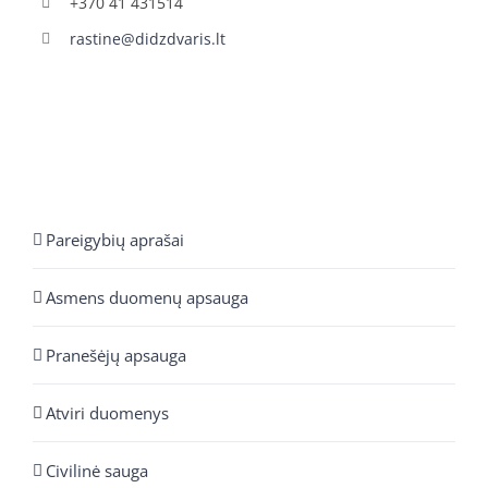
+370 41 431514
rastine@didzdvaris.lt
Pareigybių aprašai
Asmens duomenų apsauga
Pranešėjų apsauga
Atviri duomenys
Civilinė sauga