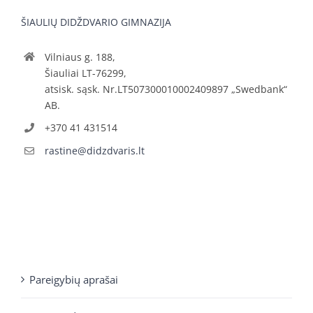
ŠIAULIŲ DIDŽDVARIO GIMNAZIJA
Vilniaus g. 188,
Šiauliai LT-76299,
atsisk. sąsk. Nr.LT507300010002409897 „Swedbank“
AB.
+370 41 431514
rastine@didzdvaris.lt
Pareigybių aprašai