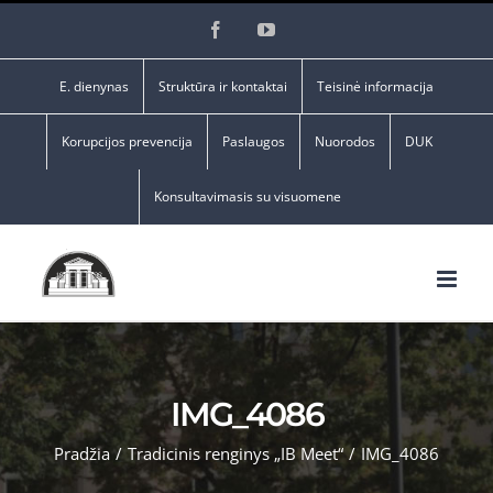
Skip
Facebook
YouTube
to
content
E. dienynas
Struktūra ir kontaktai
Teisinė informacija
Korupcijos prevencija
Paslaugos
Nuorodos
DUK
Konsultavimasis su visuomene
IMG_4086
Pradžia
/
Tradicinis renginys „IB Meet“
/
IMG_4086