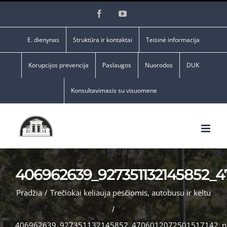
Skip
Facebook
YouTube
to
content
E. dienynas
Struktūra ir kontaktai
Teisinė informacija
Korupcijos prevencija
Paslaugos
Nuorodos
DUK
Konsultavimasis su visuomene
406962639_927351132145852_4
Pradžia
/
Trečiokai keliauja pėsčiomis, autobusu ir keltu
/
406962639_927351132145852_4706012072501517142_n