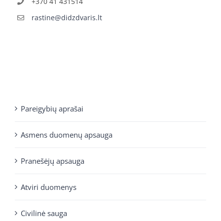
+370 41 431514
rastine@didzdvaris.lt
Pareigybių aprašai
Asmens duomenų apsauga
Pranešėjų apsauga
Atviri duomenys
Civilinė sauga