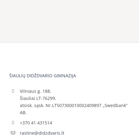
ŠIAULIŲ DIDŽDVARIO GIMNAZIJA
Vilniaus g. 188,
Šiauliai LT-76299,
atsisk. sąsk. Nr.LT507300010002409897 „Swedbank“
AB.
+370 41 431514
rastine@didzdvaris.lt