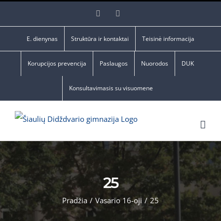
Skip
Facebook
YouTube
to
content
E. dienynas
Struktūra ir kontaktai
Teisinė informacija
Korupcijos prevencija
Paslaugos
Nuorodos
DUK
Konsultavimasis su visuomene
25
Pradžia
/
Vasario 16-oji
/
25