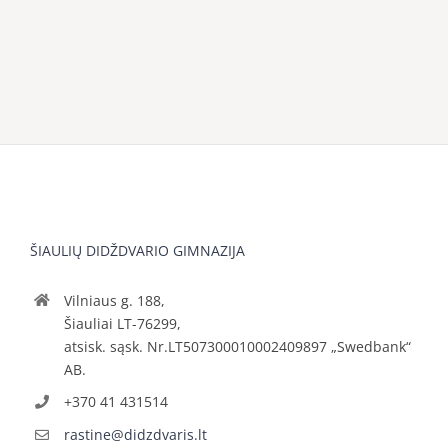
ŠIAULIŲ DIDŽDVARIO GIMNAZIJA
Vilniaus g. 188,
Šiauliai LT-76299,
atsisk. sąsk. Nr.LT507300010002409897 „Swedbank“
AB.
+370 41 431514
rastine@didzdvaris.lt