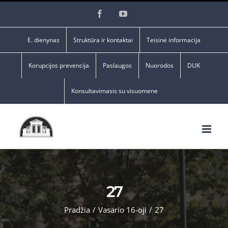
Skip
Facebook
YouTube
to
content
E. dienynas
Struktūra ir kontaktai
Teisinė informacija
Korupcijos prevencija
Paslaugos
Nuorodos
DUK
Konsultavimasis su visuomene
27
Pradžia
/
Vasario 16-oji
/
27