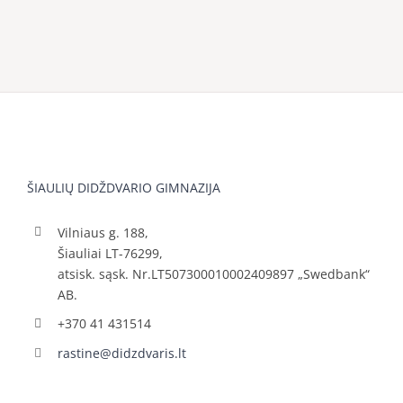
ŠIAULIŲ DIDŽDVARIO GIMNAZIJA
Vilniaus g. 188,
Šiauliai LT-76299,
atsisk. sąsk. Nr.LT507300010002409897 „Swedbank“
AB.
+370 41 431514
rastine@didzdvaris.lt