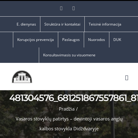
Skip
Facebook
YouTube
to
content
E. dienynas
Struktūra ir kontaktai
Teisinė informacija
Korupcijos prevencija
Paslaugos
Nuorodos
DUK
Konsultavimasis su visuomene
481304576_681251867557861_81
Pradžia
/
Vasaros stovyklų patirtys – devintoji vasaros anglų
kalbos stovykla Didždvaryje