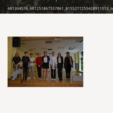
/
481304576_681251867557861_8155211255428911013_n