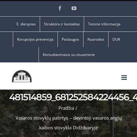
Skip
Facebook
YouTube
to
content
E. dienynas
Struktūra ir kontaktai
Teisinė informacija
Korupcijos prevencija
Paslaugos
Nuorodos
DUK
Konsultavimasis su visuomene
481514859_681252584224456_
Pradžia
/
Vasaros stovyklų patirtys – devintoji vasaros anglų
kalbos stovykla Didždvaryje