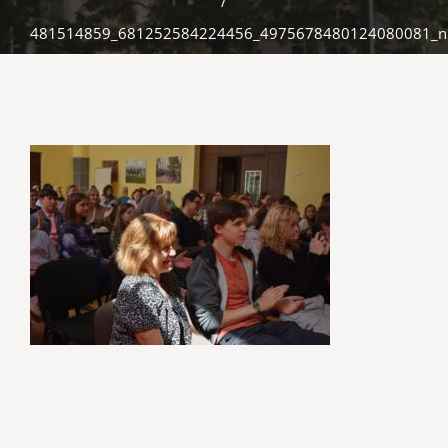
/
481514859_681252584224456_4975678480124080081_n