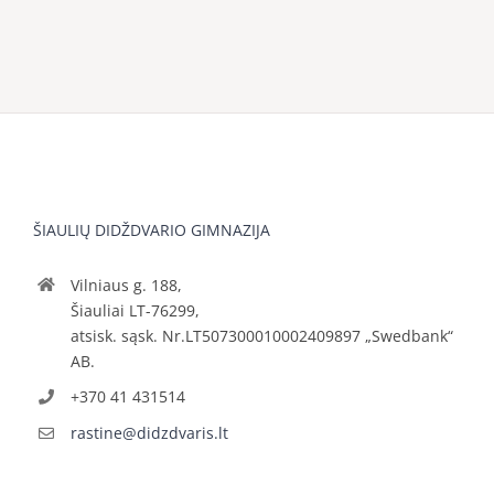
ŠIAULIŲ DIDŽDVARIO GIMNAZIJA
Vilniaus g. 188,
Šiauliai LT-76299,
atsisk. sąsk. Nr.LT507300010002409897 „Swedbank“
AB.
+370 41 431514
rastine@didzdvaris.lt