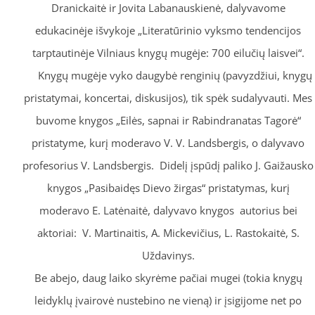
Dranickaitė ir Jovita Labanauskienė, dalyvavome
edukacinėje išvykoje „Literatūrinio vyksmo tendencijos
tarptautinėje Vilniaus knygų mugėje: 700 eilučių laisvei“.
Knygų mugėje vyko daugybė renginių (pavyzdžiui, knygų
pristatymai, koncertai, diskusijos), tik spėk sudalyvauti. Mes
buvome knygos „Eilės, sapnai ir Rabindranatas Tagorė“
pristatyme, kurį moderavo V. V. Landsbergis, o dalyvavo
profesorius V. Landsbergis. Didelį įspūdį paliko J. Gaižausko
knygos „Pasibaidęs Dievo žirgas“ pristatymas, kurį
moderavo E. Latėnaitė, dalyvavo knygos autorius bei
aktoriai: V. Martinaitis, A. Mickevičius, L. Rastokaitė, S.
Uždavinys.
Be abejo, daug laiko skyrėme pačiai mugei (tokia knygų
leidyklų įvairovė nustebino ne vieną) ir įsigijome net po