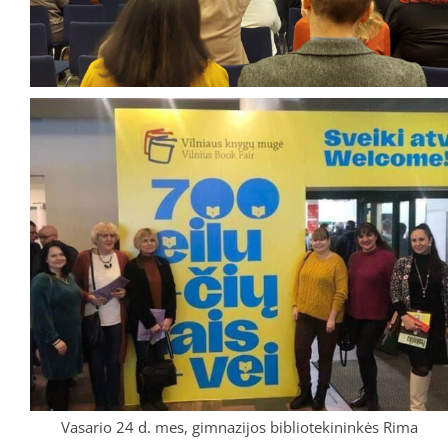
Vasario 24 d. mes, gimnazijos bibliotekininkės Rima