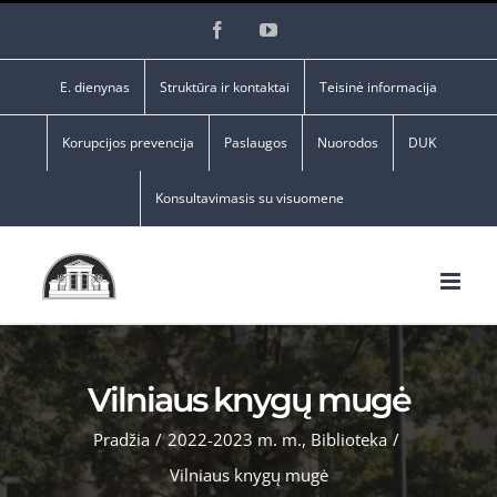
Skip
Facebook
YouTube
to
content
E. dienynas
Struktūra ir kontaktai
Teisinė informacija
Korupcijos prevencija
Paslaugos
Nuorodos
DUK
Konsultavimasis su visuomene
Vilniaus knygų mugė
Pradžia
/
2022-2023 m. m.
,
Biblioteka
/
Vilniaus knygų mugė