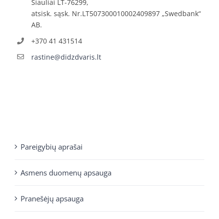
Šiauliai LT-76299,
atsisk. sąsk. Nr.LT507300010002409897 „Swedbank“
AB.
+370 41 431514
rastine@didzdvaris.lt
Pareigybių aprašai
Asmens duomenų apsauga
Pranešėjų apsauga