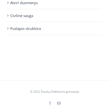
Atviri duomenys
Civilinė sauga
Puslapio struktūra
© 2022 Šiaulių Didždvario gimnazija
Facebook
YouTube