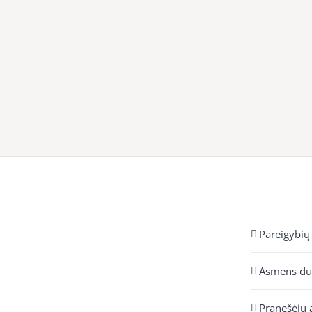
Pareigybių
Asmens d
Pranešėjų 