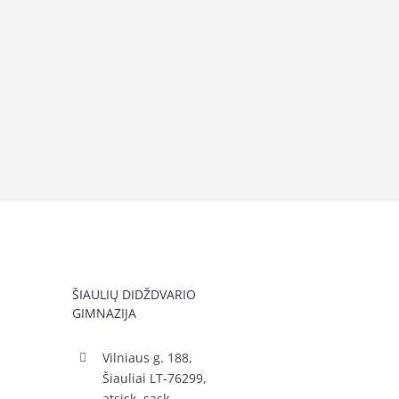
ŠIAULIŲ DIDŽDVARIO
GIMNAZIJA
Vilniaus g. 188,
Šiauliai LT-76299,
atsisk. sąsk.