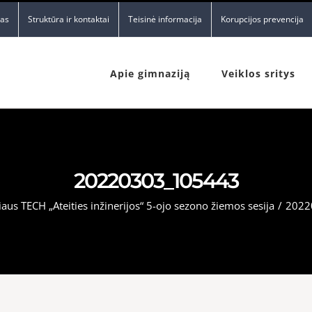
nas
Struktūra ir kontaktai
Teisinė informacija
Korupcijos prevencija
Apie gimnaziją
Veiklos sritys
20220303_105443
iaus TECH „Ateities inžinerijos“ 5-ojo sezono žiemos sesija
/
2022