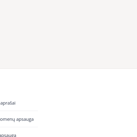
 aprašai
uomenų apsauga
apsauga