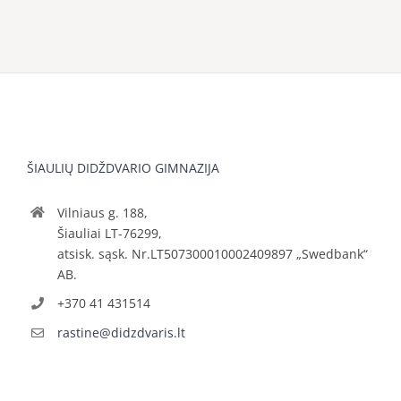
ŠIAULIŲ DIDŽDVARIO GIMNAZIJA
Vilniaus g. 188,
Šiauliai LT-76299,
atsisk. sąsk. Nr.LT507300010002409897 „Swedbank“
AB.
+370 41 431514
rastine@didzdvaris.lt