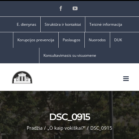
Skip
Facebook
YouTube
to
content
E. dienynas
Struktūra ir kontaktai
Teisinė informacija
Korupcijos prevencija
Paslaugos
Nuorodos
DUK
Konsultavimasis su visuomene
DSC_0915
Pradžia
/
„Ö kaip vokiškai?“
/
DSC_0915