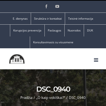
Skip
Facebook
YouTube
to
content
E. dienynas
Struktūra ir kontaktai
Teisinė informacija
Korupcijos prevencija
Paslaugos
Nuorodos
DUK
Konsultavimasis su visuomene
DSC_0940
Pradžia
/
„Ö kaip vokiškai?“
/
DSC_0940