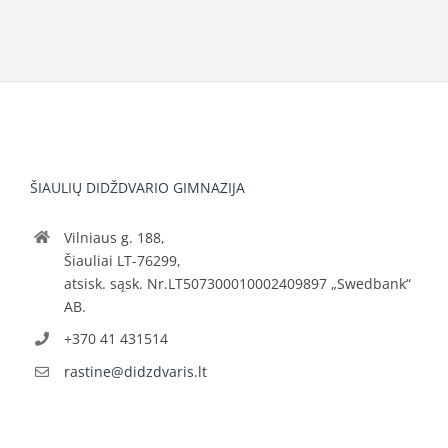
ŠIAULIŲ DIDŽDVARIO GIMNAZIJA
Vilniaus g. 188,
Šiauliai LT-76299,
atsisk. sąsk. Nr.LT507300010002409897 „Swedbank“
AB.
+370 41 431514
rastine@didzdvaris.lt