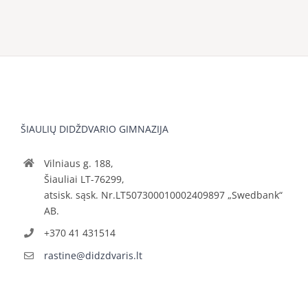
ŠIAULIŲ DIDŽDVARIO GIMNAZIJA
Vilniaus g. 188,
Šiauliai LT-76299,
atsisk. sąsk. Nr.LT507300010002409897 „Swedbank“
AB.
+370 41 431514
rastine@didzdvaris.lt