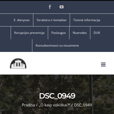
Skip
Facebook
YouTube
to
content
E. dienynas
Struktūra ir kontaktai
Teisinė informacija
Korupcijos prevencija
Paslaugos
Nuorodos
DUK
Konsultavimasis su visuomene
DSC_0949
Pradžia
/
„Ö kaip vokiškai?“
/
DSC_0949