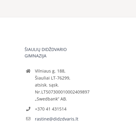
ŠIAULIŲ DIDŽDVARIO
GIMNAZIJA
Vilniaus g. 188,
Šiauliai LT-76299,
atsisk. sąsk.
Nr.LT507300010002409897
„Swedbank“ AB.
+370 41 431514
rastine@didzdvaris.lt