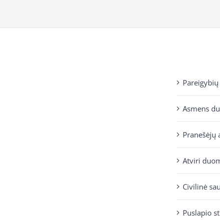
Pareigybių
Asmens d
Pranešėjų 
Atviri duo
Civilinė sa
Puslapio s