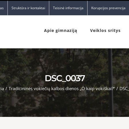
nas
Struktūra ir kontaktai
Teisinė informacija
Korupcijos prevencija
Apie gimnaziją
Veiklos sritys
DSC_0037
ia
/
Tradicininės vokiečių kalbos dienos „Ö kaip vokiškai?“
/
DSC