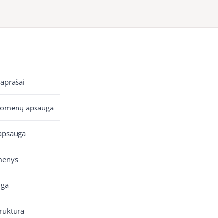
 aprašai
uomenų apsauga
apsauga
menys
uga
truktūra