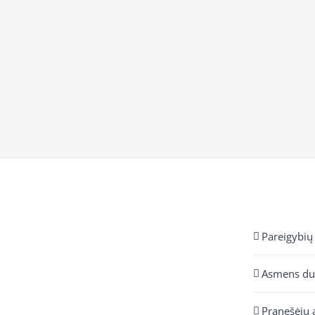
Pareigybių
Asmens d
Pranešėjų 