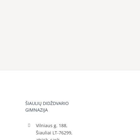
ŠIAULIŲ DIDŽDVARIO
GIMNAZIJA
Vilniaus g. 188,
Šiauliai LT-76299,
atsisk. sąsk.