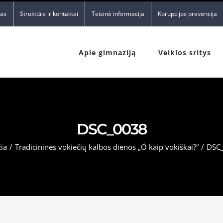
nas
Struktūra ir kontaktai
Teisinė informacija
Korupcijos prevencija
Apie gimnaziją
Veiklos sritys
DSC_0038
ia
/
Tradicininės vokiečių kalbos dienos „Ö kaip vokiškai?“
/
DSC