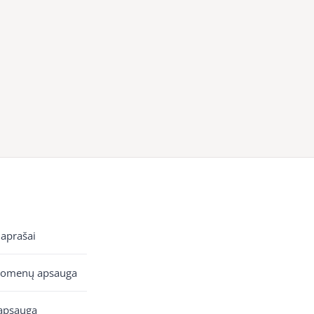
 aprašai
uomenų apsauga
apsauga