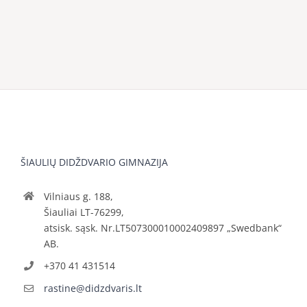
ŠIAULIŲ DIDŽDVARIO GIMNAZIJA
Vilniaus g. 188,
Šiauliai LT-76299,
atsisk. sąsk. Nr.LT507300010002409897 „Swedbank“
AB.
+370 41 431514
rastine@didzdvaris.lt