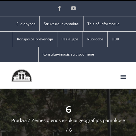
Skip
Facebook
YouTube
to
content
E. dienynas
Struktūra ir kontaktai
Teisinė informacija
Korupcijos prevencija
Paslaugos
Nuorodos
DUK
Konsultavimasis su visuomene
6
Pradžia
/
Žemės dienos iššūkiai geografijos pamokose
/
6