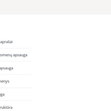
 aprašai
uomenų apsauga
apsauga
menys
uga
truktūra