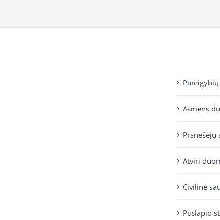
Pareigybių
Asmens d
Pranešėjų 
Atviri duo
Civilinė sa
Puslapio s