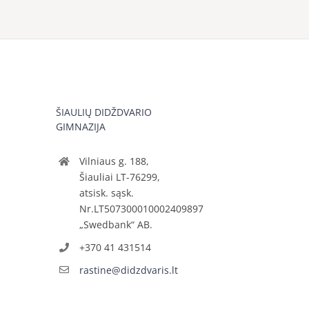
ŠIAULIŲ DIDŽDVARIO
GIMNAZIJA
Vilniaus g. 188,
Šiauliai LT-76299,
atsisk. sąsk.
Nr.LT507300010002409897
„Swedbank“ AB.
+370 41 431514
rastine@didzdvaris.lt