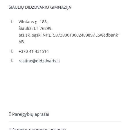
ŠIAULIŲ DIDŽDVARIO GIMNAZIJA
Vilniaus g. 188,
Šiauliai LT-76299,
atsisk. sąsk. Nr.LT507300010002409897 „Swedbank“
AB.
+370 41 431514
rastine@didzdvaris.lt
Pareigybių aprašai
Asmens duomenų apsauga