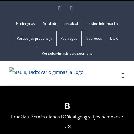
Skip
Facebook
YouTube
to
content
E. dienynas
Struktūra ir kontaktai
Teisinė informacija
Korupcijos prevencija
Paslaugos
Nuorodos
DUK
Konsultavimasis su visuomene
8
Pradžia
/
Žemės dienos iššūkiai geografijos pamokose
/
8