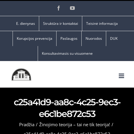
Skip
Facebook
YouTube
to
content
E. dienynas
Struktūra ir kontaktai
Teisinė informacija
Korupcijos prevencija
Paslaugos
Nuorodos
DUK
Konsultavimasis su visuomene
c25a41d9-aa8c-4c25-9ec3-
e6c1be872c53
Pradžia
/
Žinojimo teorija – tai ne tik teorija!
/
c25a41d9-aa8c-4c25-9ec3-e6c1be872c53