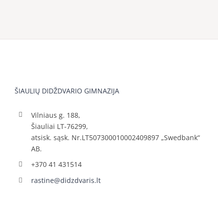
ŠIAULIŲ DIDŽDVARIO GIMNAZIJA
Vilniaus g. 188,
Šiauliai LT-76299,
atsisk. sąsk. Nr.LT507300010002409897 „Swedbank“
AB.
+370 41 431514
rastine@didzdvaris.lt