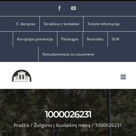
Skip
Facebook
YouTube
to
content
E. dienynas
Struktūra ir kontaktai
Teisinė informacija
Korupcijos prevencija
Paslaugos
Nuorodos
DUK
Konsultavimasis su visuomene
1000026231
Pradžia
/
Žvilgsnis į šiuolaikinį meną
/
1000026231