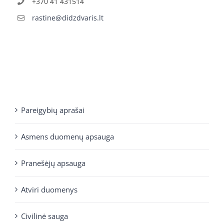
+370 41 431514
rastine@didzdvaris.lt
Pareigybių aprašai
Asmens duomenų apsauga
Pranešėjų apsauga
Atviri duomenys
Civilinė sauga