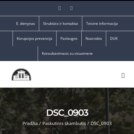
Skip
Facebook
YouTube
to
content
E. dienynas
Struktūra ir kontaktai
Teisinė informacija
Korupcijos prevencija
Paslaugos
Nuorodos
DUK
Konsultavimasis su visuomene
DSC_0903
Pradžia
/
Paskutinis skambutis
/
DSC_0903