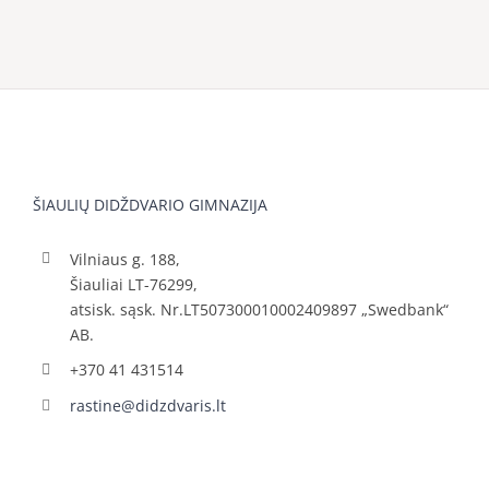
ŠIAULIŲ DIDŽDVARIO GIMNAZIJA
Vilniaus g. 188,
Šiauliai LT-76299,
atsisk. sąsk. Nr.LT507300010002409897 „Swedbank“
AB.
+370 41 431514
rastine@didzdvaris.lt